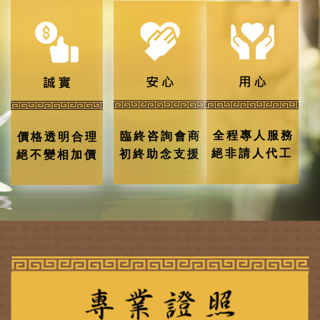
全程專人服務
臨終咨詢會商
價格透明合理
絕非請人代工
初終助念支援
絕不變相加價