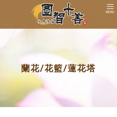
蘭花/花籃/蓮花塔