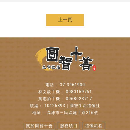
上一頁
07-3961900
0980159751
0968023717
10126393｜圓智生命禮儀社
高雄市三民區建工路216號
關於圓智十善
服務項目
禮儀流程