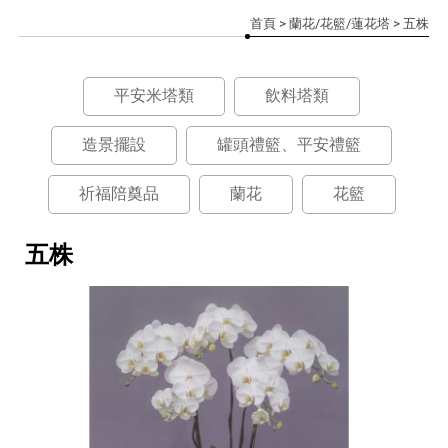
首頁
>
蘭花/花籃/蓮花塔
> 五株
平安米塔類
飲料塔類
造景擺設
罐頭禮籃、平安禮籃
祈福陪奠品
蘭花
花籃
五株