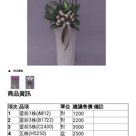
商品圖像
商品資訊
項次
品項
單位
建議售價
備註
靈前1株(A812)
對
1
1200
靈前3株(B1722)
對
2
2200
靈前5株(C2430)
對
3
3000
五株(H5250)
盆
4
2500