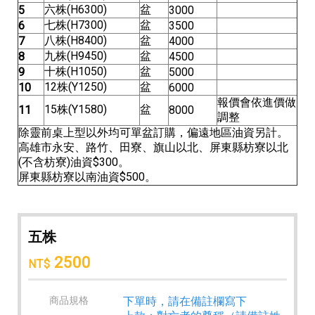
六株(H6300)
盆
5
3000
七株(H7300)
盆
6
3500
八株(H8400)
盆
7
4000
九株(H9450)
盆
8
4500
十株(H1050)
盆
9
5000
12株(Y1250)
盆
10
6000
報價會依進價做
15株(Y1580)
盆
11
8000
調整
除靈前桌上型以外均可單盆訂購，偏遠地區油資另計。
高雄市永安、路竹、田寮、旗山以北、屏東縣枋寮以北
(不含枋寮)油資$300。
屏東縣枋寮以南油資$500。
五株
2500
NT$
商品規格
下單時，請在備註欄寫下