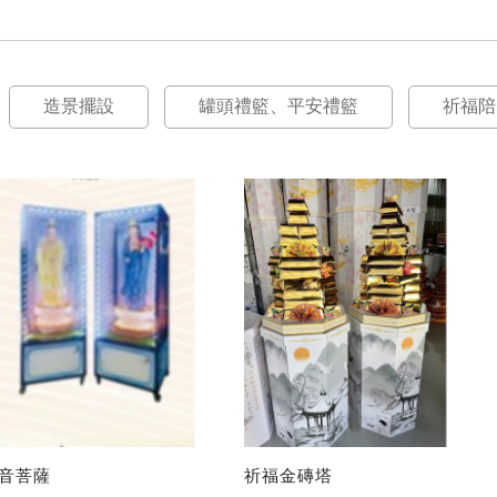
造景擺設
罐頭禮籃、平安禮籃
祈福陪
觀音菩薩
祈福金磚塔