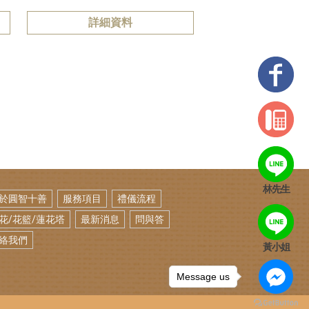
詳細資料
林先生
於圓智十善
服務項目
禮儀流程
花/花籃/蓮花塔
最新消息
問與答
絡我們
黃小姐
Message us