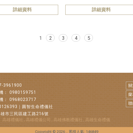
詳細資料
詳細資料
1
2
3
4
5
7-3961900
關
0980159751
蘭
0968023717
聯
0126393｜圓智生命禮儀社
高雄市三民區建工路216號
高雄禮儀社
高雄禮儀公司
高雄佛教禮儀社
高雄生命禮儀
Copyright © 2026
..
累積人氣: 146849