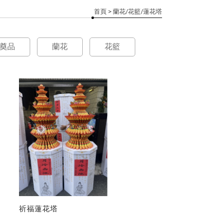
首頁
> 蘭花/花籃/蓮花塔
奠品
蘭花
花籃
祈福蓮花塔