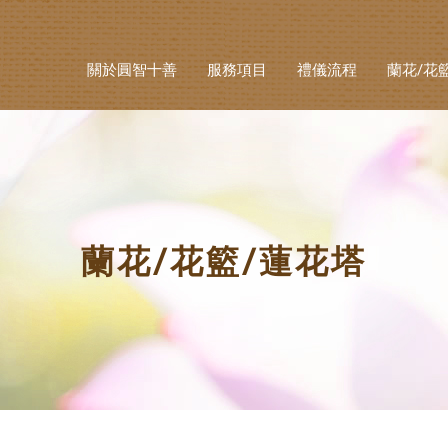
關於圓智十善
服務項目
禮儀流程
蘭花/花
蘭花/花籃/蓮花塔