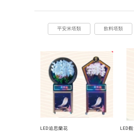
平安米塔類
飲料塔類
LED追思蘭花
LED